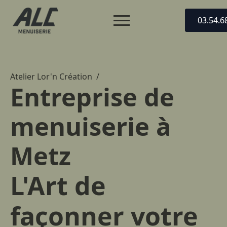
03.54.6
Atelier Lor'n Création /
Entreprise de
menuiserie à
Metz
L'Art de
façonner votre